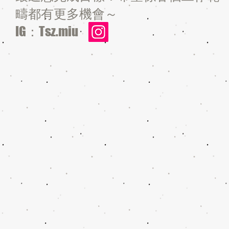
疇都有更多機會～
IG：Tsz.miu