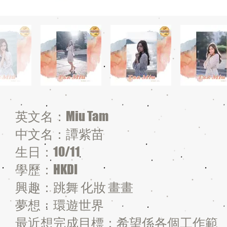
英文名：Miu Tam
中文名：譚紫苗
生日：10/11
學歷：HKDI
興趣：跳舞 化妝 畫畫
夢想：環遊世界
最近想完成目標：希望係各個工作範