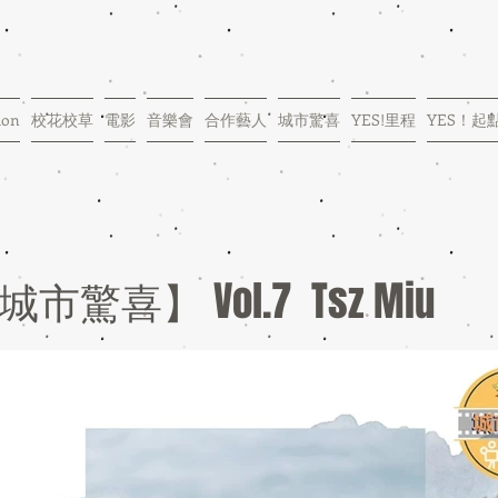
ion
校花校草
電影
音樂會
合作藝人
城市驚喜
YES!里程
YES！起
城市驚喜】 Vol.7 Tsz Miu