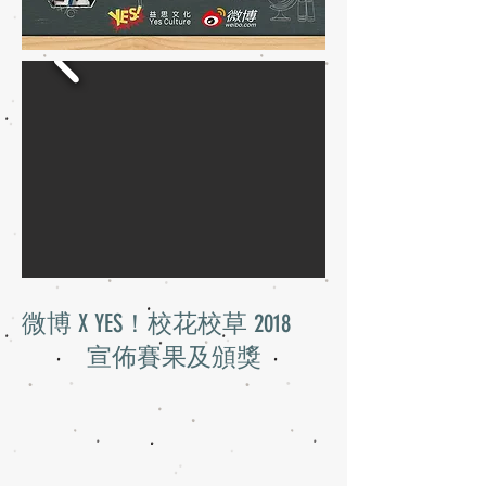
​微博 X YES！校花校草 2018
宣佈賽果及頒獎