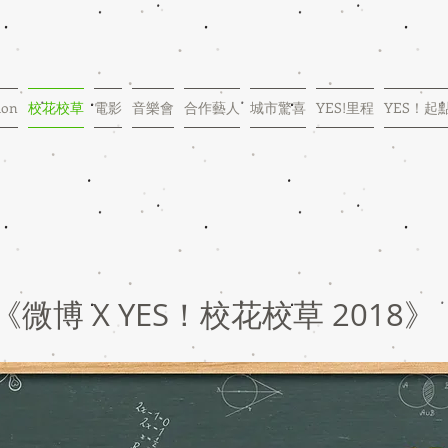
ion
校花校草
電影
音樂會
合作藝人
城市驚喜
YES!里程
YES！起
《微博 X YES！校花校草 2018》