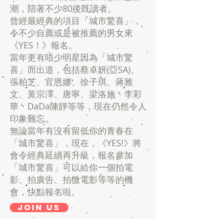
潮，陪著不少80後既讀者。
曾經最經典的項目「城市驚喜」，
令不少自薦或是被推薦的男女來
《YES！》報名。
當年更有唔少明星因為「城市驚
喜」而出道，包括蔡卓妍(亞SA)、
張柏芝、官恩娜、徐子琪、蔣雅
文、黃宗澤、唐寧、梁洛施丶李彩
華丶DaDa陳靜等等，現在仍然令人
印象難忘。
無論當年有沒有留低你的青春在
「城市驚喜」，現在，《YES!》將
會令經典延續再升級，報名參加
「城市驚喜」可以給你一個拍電
影、拍廣告、拍微電影等等的機
會，快點報名啦。
JOIN US