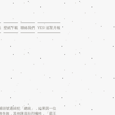
點
壁紙下載
聯絡我們
YES! 追星月報
捕頭號通緝犯「總統」，結果因一位
務失敗，其他隊員壯烈犧牲，「霸王