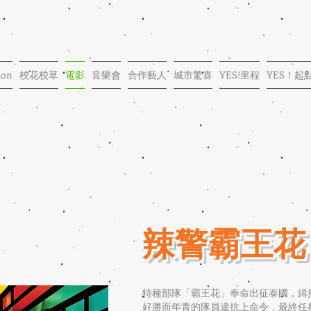
ion
校花校草
電影
音樂會
合作藝人
城市驚喜
YES!里程
YES！起
辣警霸王花
特種部隊「霸王花」奉命出征泰國，緝
好勝而年青的隊員違抗上命令，最終任