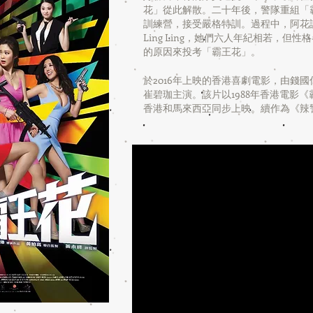
花」從此解散。二十年後，警隊重組「
訓練營，接受嚴格特訓。過程中，阿花認
Ling Ling，她們六人年紀相若，
的原因來投考「霸王花」。
於2016年上映的香港喜劇電影，由錢
崔碧珈主演。該片以1988年香港電影《霸
香港和馬來西亞同步上映。續作為《辣警