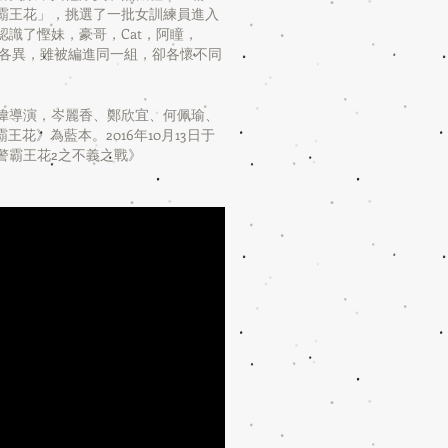
霸王花」，挑選了一批女訓練員進入
識了慳妹，豪哥，Cat，阿瞳，
但性格各異，雖被編進同一組，卻各懷不同
國偉導演，岑麗香、鄭欣宜、何佩瑜、
王花》為藍本。2016年10月13日于
霸王花2之不義之戰》​