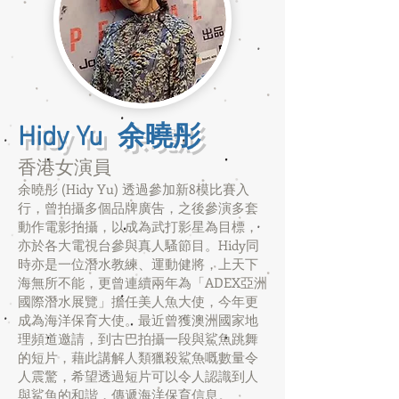
Hidy Yu 余曉彤
香港女演員
余曉彤 (Hidy Yu) 透過參加新8模比賽入
行，曾拍攝多個品牌廣告，之後參演多套
動作電影拍攝，以成為武打影星為目標，
亦於各大電視台參與真人騷節目。Hidy同
時亦是一位潛水教練、運動健將，上天下
海無所不能，更曾連續兩年為「ADEX亞洲
國際潛水展覽」擔任美人魚大使，今年更
成為海洋保育大使。最近曾獲澳洲國家地
理頻道邀請，到古巴拍攝一段與鯊魚跳舞
的短片，藉此講解人類獵殺鯊魚嘅數量令
人震驚，希望透過短片可以令人認識到人
與鯊魚的和諧，傳遞海洋保育信息。