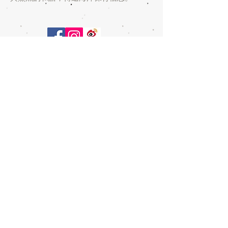
YES Culture
音樂及電影投資/
發行
藝人管理
漫畫及音樂製作
​城市驚喜/YES Apps
版權所有 不得轉載 ©
1991-2024
YES Culture Limited
All Rights Reserved
益思文化有限公司
地址: 尖沙咀漆咸道南107-109號
中晶金融中心 九樓全層
Whatsapp :
+852 6509 4170
電郵:
info@yes.com.hk